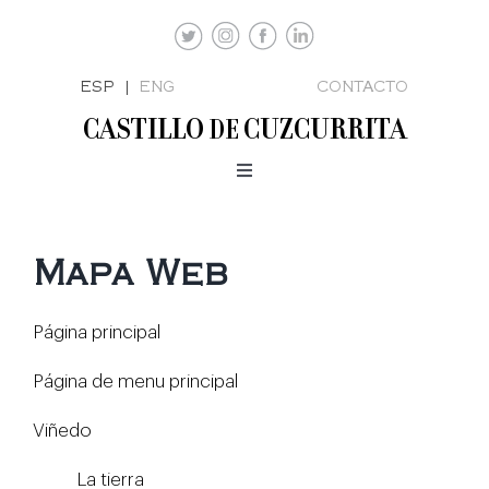
Saltar
al
contenido
ESP |
ENG
CONTACTO
CASTILLO
CUZCURRITA
DE
Toggle
Navigation
VIÑEDO
BODEGA
Mapa Web
VINOS
Página principal
ENOTURISMO
Página de menu principal
CONTACTO
Viñedo
KIT DE PRENSA
La tierra