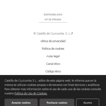
SOSTENIBILIDAD
KIT DE PRENSA
© Castillo de Cuzcurrita, S. L.,
P
olítica de privacidad
Política de cookies
Aviso legal
Canal ético
Código ético
Mapa Web
Castillo de Cuzcurrita S.L., editor de esta página web, le informa que en la
misma se utilizan cookies propias o de terceros con fines técnicos y analíticos.
Buscador
Para obtener más información sobre el uso de cada una de las cookies consulte
nuestra
Política de Uso de Cookies.
Aceptar cookies
Rechazar cookies
Ajustes