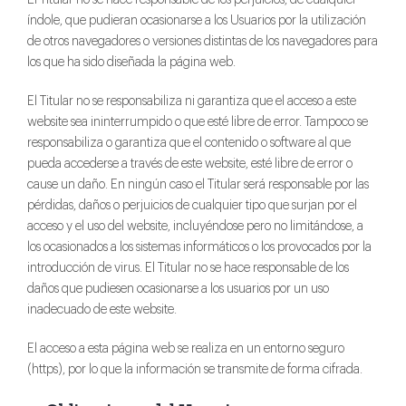
índole, que pudieran ocasionarse a los Usuarios por la utilización
de otros navegadores o versiones distintas de los navegadores para
los que ha sido diseñada la página web.
El Titular no se responsabiliza ni garantiza que el acceso a este
website sea ininterrumpido o que esté libre de error. Tampoco se
responsabiliza o garantiza que el contenido o software al que
pueda accederse a través de este website, esté libre de error o
cause un daño. En ningún caso el Titular será responsable por las
pérdidas, daños o perjuicios de cualquier tipo que surjan por el
acceso y el uso del website, incluyéndose pero no limitándose, a
los ocasionados a los sistemas informáticos o los provocados por la
introducción de virus. El Titular no se hace responsable de los
daños que pudiesen ocasionarse a los usuarios por un uso
inadecuado de este website.
El acceso a esta página web se realiza en un entorno seguro
(https), por lo que la información se transmite de forma cifrada.