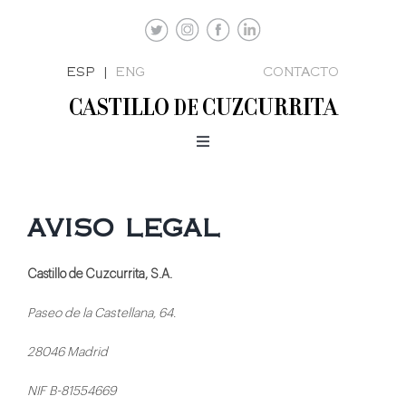
Saltar
al
contenido
ESP |
ENG
CONTACTO
CASTILLO
CUZCURRITA
DE
Toggle
Navigation
VIÑEDO
BODEGA
aviso legal
VINOS
Castillo de Cuzcurrita, S.A.
ENOTURISMO
Paseo de la Castellana, 64.
CONTACTO
28046 Madrid
NIF B-81554669
KIT DE PRENSA